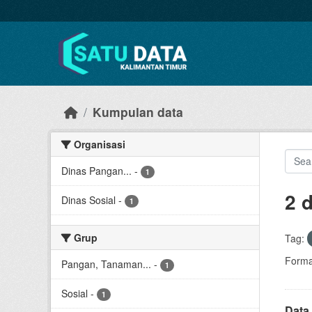
Skip to main content
Kumpulan data
Organisasi
Dinas Pangan...
-
1
2 
Dinas Sosial
-
1
Grup
Tag:
Forma
Pangan, Tanaman...
-
1
Sosial
-
1
Data