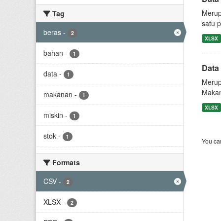
Merup
Tag
satu 
beras
-
2
XLSX
bahan
-
1
Data
data
-
1
Merup
Makan
makanan
-
1
XLSX
miskin
-
1
stok
-
1
You can
Formats
CSV
-
2
XLSX
-
2