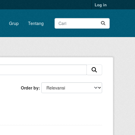
Log in
Grup
Tentang
Order by