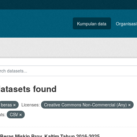
Kumpulan data
Organisasi
datasets found
beras
Licenses:
Creative Commons Non-Commercial (Any)
ts:
CSV
 Beras Miskin Prov. Kaltim Tahun 2016-2025