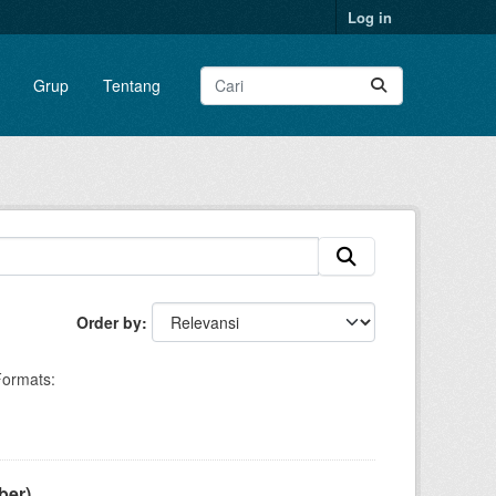
Log in
Grup
Tentang
Order by
ormats:
ber)