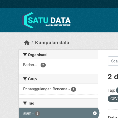
Skip to main content
Kumpulan data
Organisasi
Badan...
-
2
2 
Grup
Penanggulangan Bencana
-
1
Tag:
CS
Tag
alam
-
2
Data