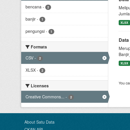
bencana
-
Melip
2
Jumla
banjir
-
1
XLSX
pengungsi
-
1
Data
Formats
Merup
Banji
CSV
-
2
XLSX
XLSX
-
2
You can
Licenses
Creative Commons...
-
2
About Satu Data
CKAN API