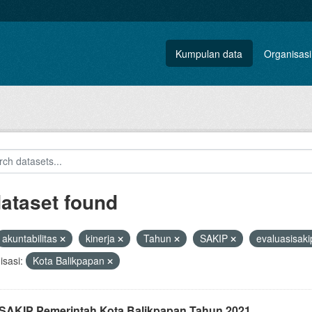
Kumpulan data
Organisasi
dataset found
akuntabilitas
kinerja
Tahun
SAKIP
evaluasisak
sasi:
Kota Balikpapan
i SAKIP Pemerintah Kota Balikpapan Tahun 2021