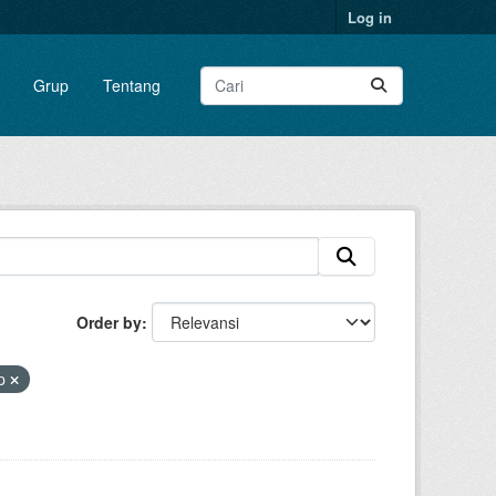
Log in
Grup
Tentang
Order by
ip