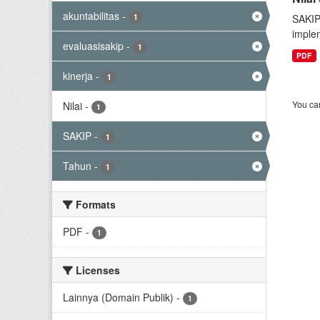
akuntabilitas
-
1
SAKIP
implem
evaluasisakip
-
1
PDF
kinerja
-
1
You can
Nilai
-
1
SAKIP
-
1
Tahun
-
1
Formats
PDF
-
1
Licenses
Lainnya (Domain Publik)
-
1