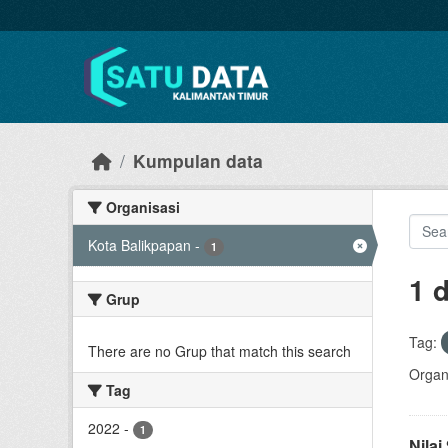
Skip to main content
Kumpulan data
Organisasi
Kota Balikpapan
-
1
1 
Grup
Tag:
There are no Grup that match this search
Organi
Tag
2022
-
1
Nila