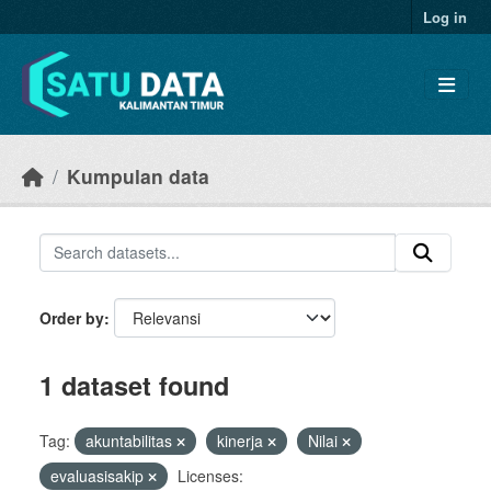
Skip to main content
Log in
Kumpulan data
Order by
1 dataset found
Tag:
akuntabilitas
kinerja
Nilai
evaluasisakip
Licenses: