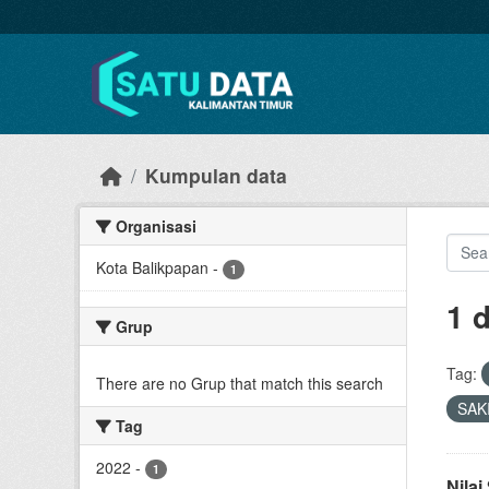
Skip to main content
Kumpulan data
Organisasi
Kota Balikpapan
-
1
1 
Grup
Tag:
There are no Grup that match this search
SAK
Tag
2022
-
1
Nila