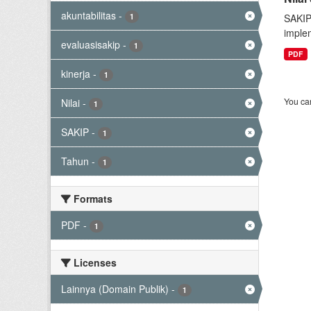
akuntabilitas
-
1
SAKIP
implem
evaluasisakip
-
1
PDF
kinerja
-
1
You can
Nilai
-
1
SAKIP
-
1
Tahun
-
1
Formats
PDF
-
1
Licenses
Lainnya (Domain Publik)
-
1