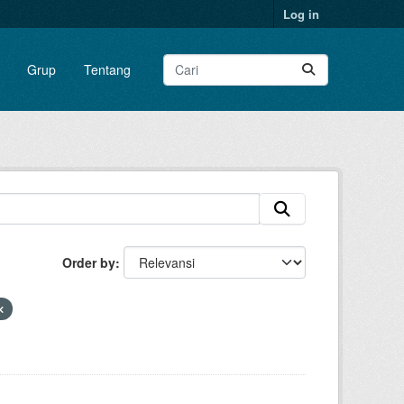
Log in
Grup
Tentang
Order by