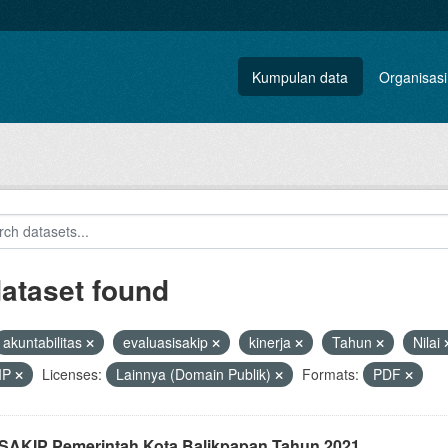
Kumpulan data
Organisasi
dataset found
akuntabilitas
evaluasisakip
kinerja
Tahun
Nilai
IP
Licenses:
Lainnya (Domain Publik)
Formats:
PDF
i SAKIP Pemerintah Kota Balikpapan Tahun 2021