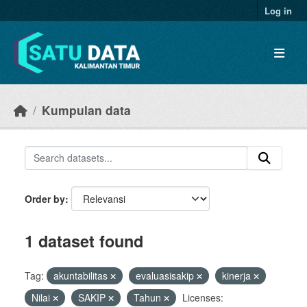
Skip to main content
Log in
Kumpulan data
Order by
1 dataset found
Tag:
akuntabilitas
evaluasisakip
kinerja
Nilai
SAKIP
Tahun
Licenses: