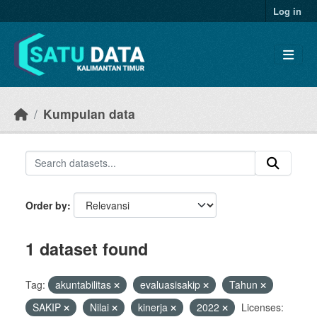
Skip to main content
Log in
Kumpulan data
Order by
1 dataset found
Tag:
akuntabilitas
evaluasisakip
Tahun
SAKIP
Nilai
kinerja
2022
Licenses: