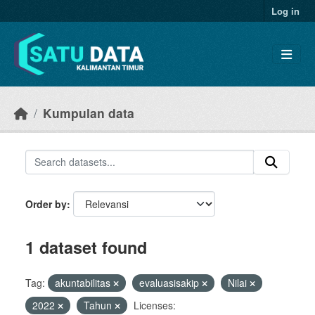
Skip to main content
Log in
Kumpulan data
Order by
1 dataset found
Tag:
akuntabilitas
evaluasisakip
Nilai
2022
Tahun
Licenses: