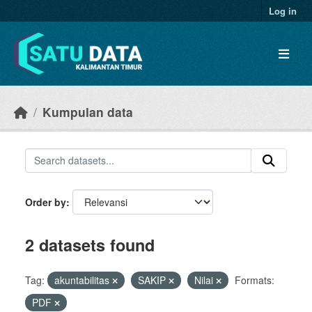
Skip to main content
Log in
Kumpulan data
Order by
2 datasets found
Tag:
akuntabilitas
SAKIP
Nilai
Formats:
PDF