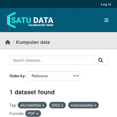
Skip to main content
Log in
Kumpulan data
Order by
1 dataset found
Tag:
akuntabilitas
2022
evaluasisakip
Formats:
PDF