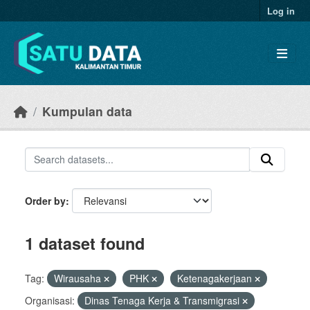
Skip to main content
Log in
Kumpulan data
Order by
1 dataset found
Tag:
Wirausaha
PHK
Ketenagakerjaan
Organisasi:
Dinas Tenaga Kerja & Transmigrasi