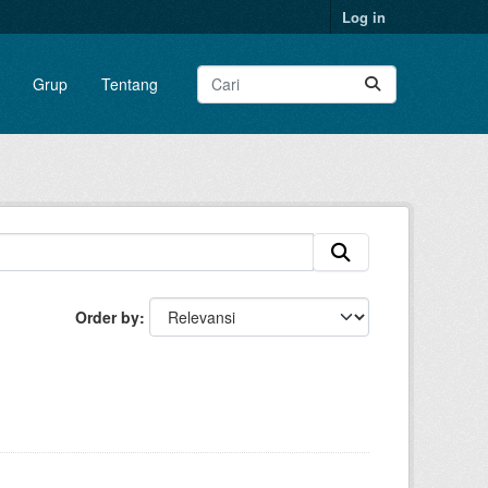
Log in
Grup
Tentang
Order by