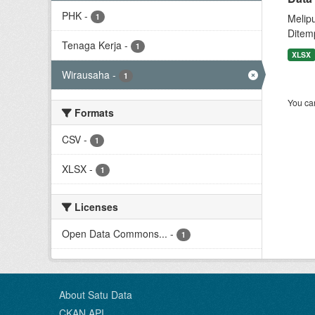
PHK
-
1
Melip
Ditem
Tenaga Kerja
-
1
XLSX
Wirausaha
-
1
You can
Formats
CSV
-
1
XLSX
-
1
Licenses
Open Data Commons...
-
1
About Satu Data
CKAN API