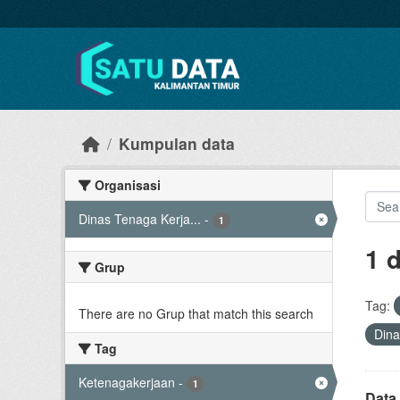
Skip to main content
Kumpulan data
Organisasi
Dinas Tenaga Kerja...
-
1
1 
Grup
Tag:
There are no Grup that match this search
Dina
Tag
Ketenagakerjaan
-
1
Data