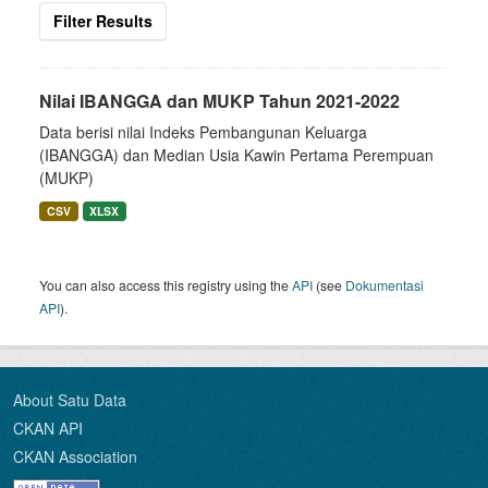
Filter Results
Nilai IBANGGA dan MUKP Tahun 2021-2022
Data berisi nilai Indeks Pembangunan Keluarga
(IBANGGA) dan Median Usia Kawin Pertama Perempuan
(MUKP)
CSV
XLSX
You can also access this registry using the
API
(see
Dokumentasi
API
).
About Satu Data
CKAN API
CKAN Association