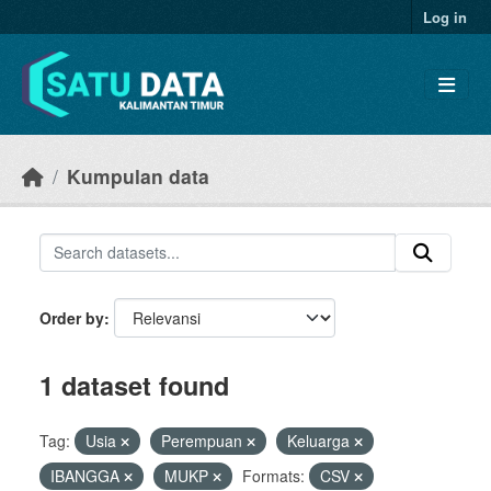
Skip to main content
Log in
Kumpulan data
Order by
1 dataset found
Tag:
Usia
Perempuan
Keluarga
IBANGGA
MUKP
Formats:
CSV