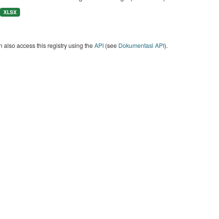
XLSX
 also access this registry using the
API
(see
Dokumentasi API
).