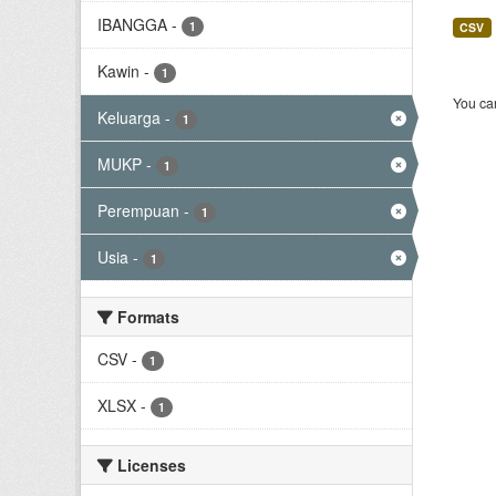
IBANGGA
-
1
CSV
Kawin
-
1
You can
Keluarga
-
1
MUKP
-
1
Perempuan
-
1
Usia
-
1
Formats
CSV
-
1
XLSX
-
1
Licenses