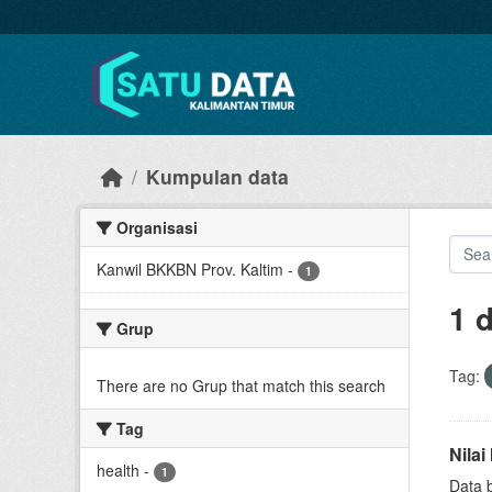
Skip to main content
Kumpulan data
Organisasi
Kanwil BKKBN Prov. Kaltim
-
1
1 
Grup
Tag:
There are no Grup that match this search
Tag
Nila
health
-
1
Data 