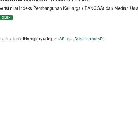
berisi nilai Indeks Pembangunan Keluarga (IBANGGA) dan Median U
XLSX
 also access this registry using the
API
(see
Dokumentasi API
).