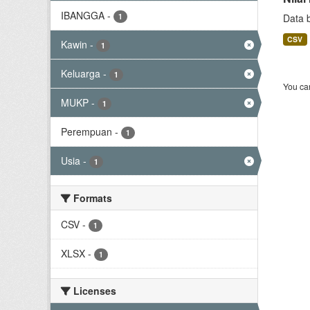
IBANGGA
-
1
Data 
CSV
Kawin
-
1
Keluarga
-
1
You can
MUKP
-
1
Perempuan
-
1
Usia
-
1
Formats
CSV
-
1
XLSX
-
1
Licenses