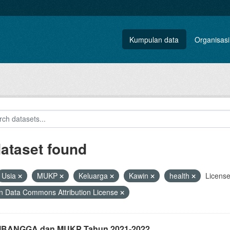
Kumpulan data
Organisasi
dataset found
Usia
MUKP
Keluarga
Kawin
health
License
 Data Commons Attribution License
i IBANGGA dan MUKP Tahun 2021-2022