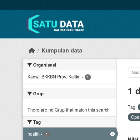
Skip to main content
Kumpulan data
Organisasi
Kanwil BKKBN Prov. Kaltim
-
1
1 
Grup
Tag:
There are no Grup that match this search
Open
Tag
health
-
1
Nila