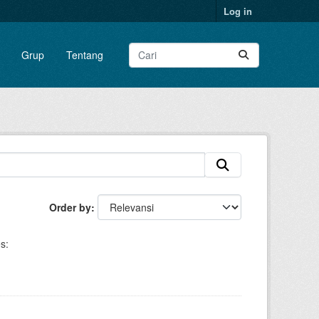
Log in
Grup
Tentang
Order by
s: