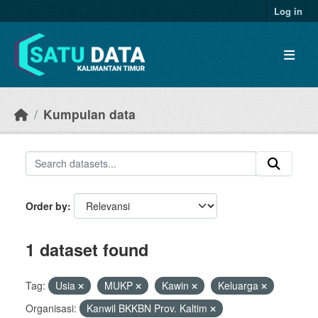
Skip to main content
Log in
Kumpulan data
Order by
1 dataset found
Tag:
Usia
MUKP
Kawin
Keluarga
Organisasi:
Kanwil BKKBN Prov. Kaltim