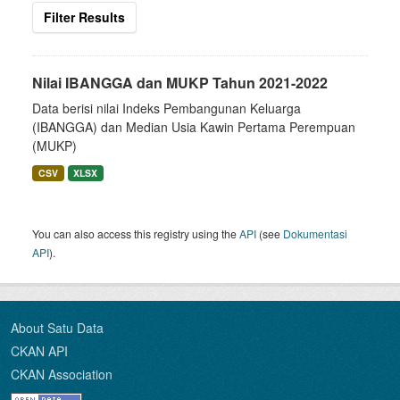
Filter Results
Nilai IBANGGA dan MUKP Tahun 2021-2022
Data berisi nilai Indeks Pembangunan Keluarga
(IBANGGA) dan Median Usia Kawin Pertama Perempuan
(MUKP)
CSV
XLSX
You can also access this registry using the
API
(see
Dokumentasi
API
).
About Satu Data
CKAN API
CKAN Association