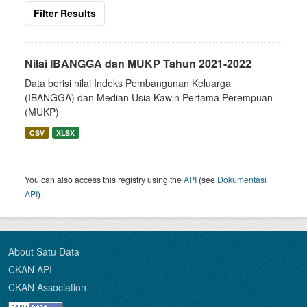
Filter Results
Nilai IBANGGA dan MUKP Tahun 2021-2022
Data berisi nilai Indeks Pembangunan Keluarga
(IBANGGA) dan Median Usia Kawin Pertama Perempuan
(MUKP)
CSV
XLSX
You can also access this registry using the
API
(see
Dokumentasi
API
).
About Satu Data
CKAN API
CKAN Association