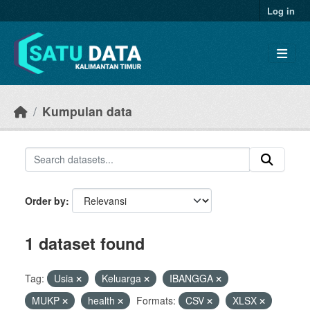
Skip to main content
Log in
Kumpulan data
Order by
1 dataset found
Tag:
Usia
Keluarga
IBANGGA
MUKP
health
Formats:
CSV
XLSX