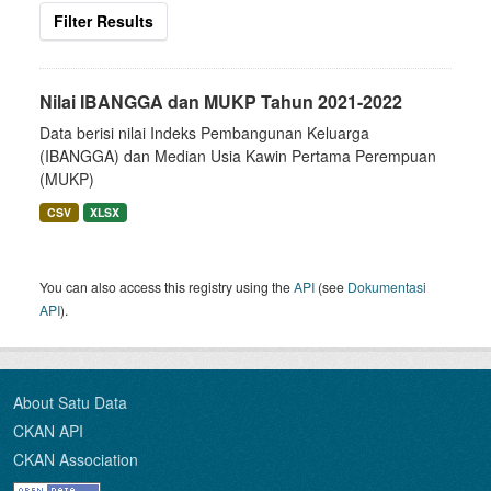
Filter Results
Nilai IBANGGA dan MUKP Tahun 2021-2022
Data berisi nilai Indeks Pembangunan Keluarga
(IBANGGA) dan Median Usia Kawin Pertama Perempuan
(MUKP)
CSV
XLSX
You can also access this registry using the
API
(see
Dokumentasi
API
).
About Satu Data
CKAN API
CKAN Association