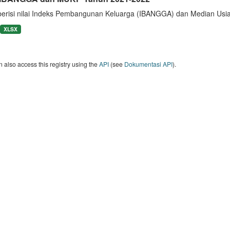
berisi nilai Indeks Pembangunan Keluarga (IBANGGA) dan Median U
XLSX
 also access this registry using the
API
(see
Dokumentasi API
).