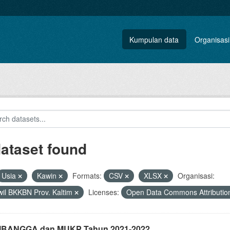
Kumpulan data
Organisasi
dataset found
Usia
Kawin
Formats:
CSV
XLSX
Organisasi:
il BKKBN Prov. Kaltim
Licenses:
Open Data Commons Attributio
i IBANGGA dan MUKP Tahun 2021-2022