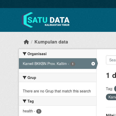
Skip to main content
Kumpulan data
Organisasi
Kanwil BKKBN Prov. Kaltim
-
1
1 
Grup
Tag:
There are no Grup that match this search
Kanw
Tag
health
-
1
Nila