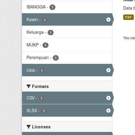
IBANGGA
-
1
Data 
CSV
Kawin
-
1
Keluarga
-
1
You can
MUKP
-
1
Perempuan
-
1
Usia
-
1
Formats
CSV
-
1
XLSX
-
1
Licenses