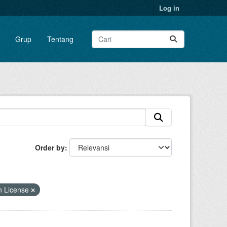
Log in
Grup
Tentang
Order by
n License