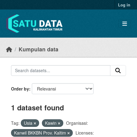
Skip to main content
Log in
Kumpulan data
Order by
1 dataset found
Tag:
Usia
Kawin
Organisasi:
Kanwil BKKBN Prov. Kaltim
Licenses: