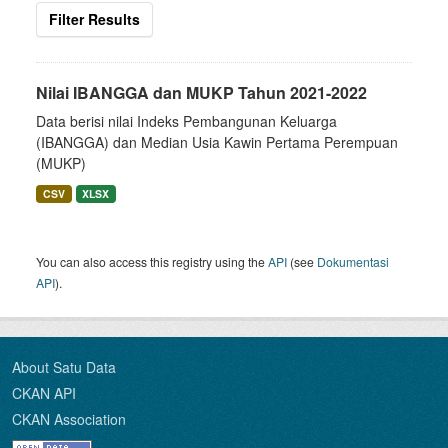
Filter Results
Nilai IBANGGA dan MUKP Tahun 2021-2022
Data berisi nilai Indeks Pembangunan Keluarga
(IBANGGA) dan Median Usia Kawin Pertama Perempuan
(MUKP)
CSV
XLSX
You can also access this registry using the
API
(see
Dokumentasi
API
).
About Satu Data
CKAN API
CKAN Association