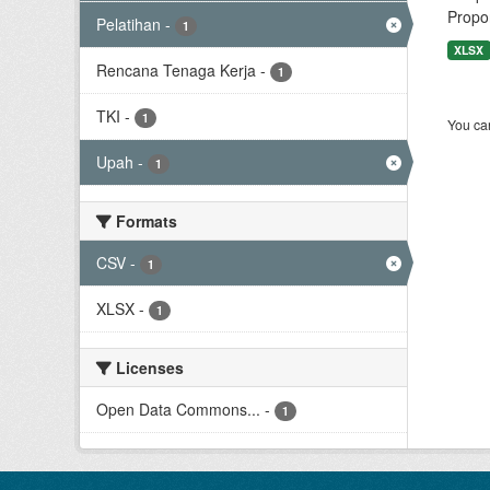
Propor
Pelatihan
-
1
XLSX
Rencana Tenaga Kerja
-
1
TKI
-
1
You can
Upah
-
1
Formats
CSV
-
1
XLSX
-
1
Licenses
Open Data Commons...
-
1