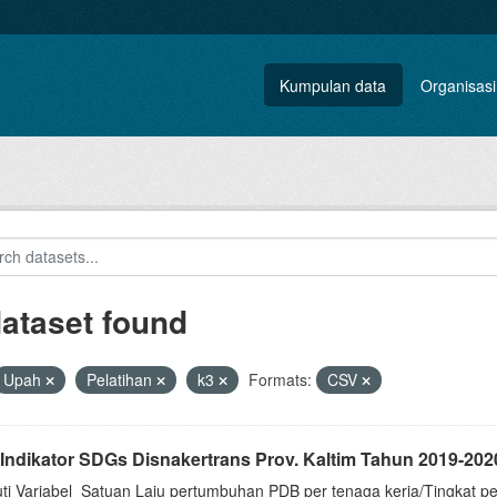
Kumpulan data
Organisasi
dataset found
Upah
Pelatihan
k3
Formats:
CSV
 Indikator SDGs Disnakertrans Prov. Kaltim Tahun 2019-202
uti Variabel_Satuan Laju pertumbuhan PDB per tenaga kerja/Tingkat p