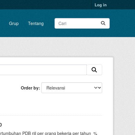
Log in
Grup
Tentang
Order by
0
ertumbuhan PDB riil per orang bekerja per tahun_%