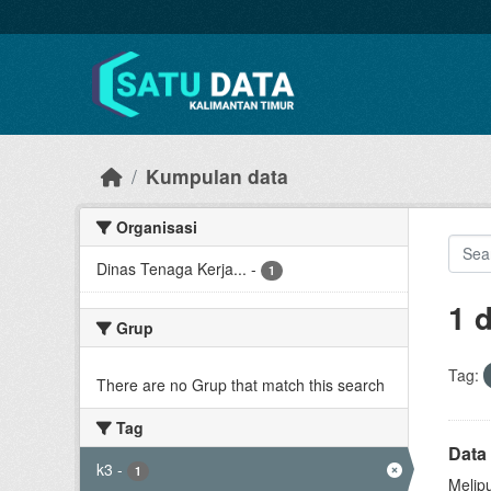
Skip to main content
Kumpulan data
Organisasi
Dinas Tenaga Kerja...
-
1
1 
Grup
Tag:
There are no Grup that match this search
Tag
Data
k3
-
1
Melip