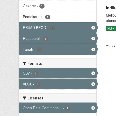
Gazertir
-
1
Indi
Melip
Pemekaran
-
1
otono
RPJMD BPOD
-
1
XLSX
Rupabumi
-
1
You can
Tanah
-
1
Formats
CSV
-
1
XLSX
-
1
Licenses
Open Data Commons...
-
1