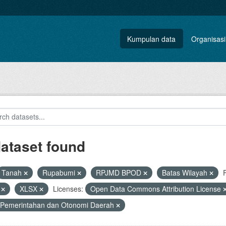
Kumpulan data
Organisasi
dataset found
Tanah
Rupabumi
RPJMD BPOD
Batas Wilayah
V
XLSX
Licenses:
Open Data Commons Attribution License
 Pemerintahan dan Otonomi Daerah