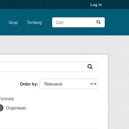
Log in
Grup
Tentang
Order by
Formats:
Organisasi: