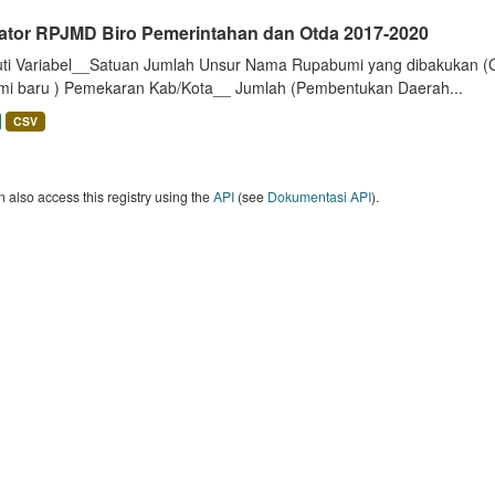
kator RPJMD Biro Pemerintahan dan Otda 2017-2020
uti Variabel__Satuan Jumlah Unsur Nama Rupabumi yang dibakukan (
mi baru ) Pemekaran Kab/Kota__ Jumlah (Pembentukan Daerah...
CSV
 also access this registry using the
API
(see
Dokumentasi API
).