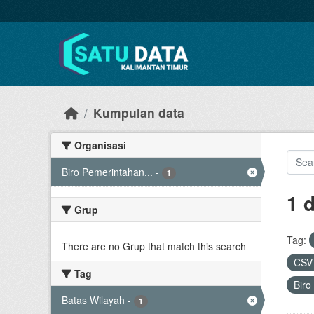
Skip to main content
Kumpulan data
Organisasi
Biro Pemerintahan...
-
1
1 
Grup
Tag:
There are no Grup that match this search
CS
Tag
Biro
Batas Wilayah
-
1