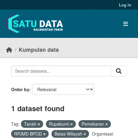
Skip to main content
Log in
Kumpulan data
Order by
1 dataset found
Tag:
Tanah
Rupabumi
Pemekaran
RPJMD BPOD
Batas Wilayah
Organisasi: