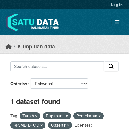
Skip to main content
Log in
Kumpulan data
Order by
1 dataset found
Tag:
Tanah
Rupabumi
Pemekaran
RPJMD BPOD
Gazertir
Licenses: