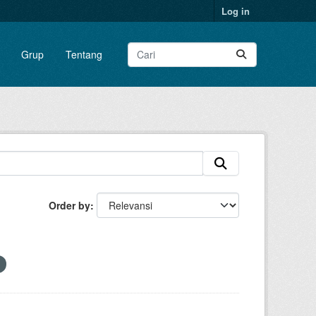
Log in
Grup
Tentang
Order by