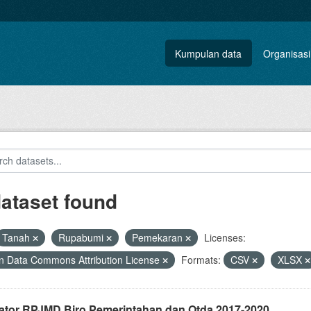
Kumpulan data
Organisasi
dataset found
Tanah
Rupabumi
Pemekaran
Licenses:
 Data Commons Attribution License
Formats:
CSV
XLSX
kator RPJMD Biro Pemerintahan dan Otda 2017-2020