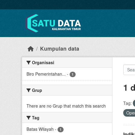
Skip to main content
Kumpulan data
Organisasi
Biro Pemerintahan...
-
1
1 
Grup
Tag:
There are no Grup that match this search
Open
Tag
Batas Wilayah
-
1
Indi