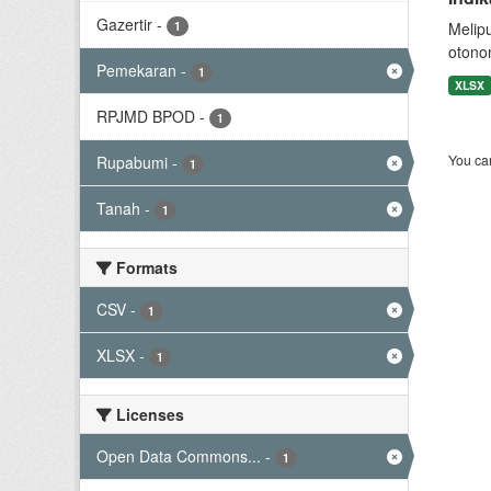
Gazertir
-
1
Melip
otono
Pemekaran
-
1
XLSX
RPJMD BPOD
-
1
You can
Rupabumi
-
1
Tanah
-
1
Formats
CSV
-
1
XLSX
-
1
Licenses
Open Data Commons...
-
1