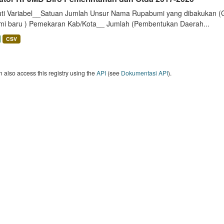
uti Variabel__Satuan Jumlah Unsur Nama Rupabumi yang dibakukan (
mi baru ) Pemekaran Kab/Kota__ Jumlah (Pembentukan Daerah...
CSV
 also access this registry using the
API
(see
Dokumentasi API
).