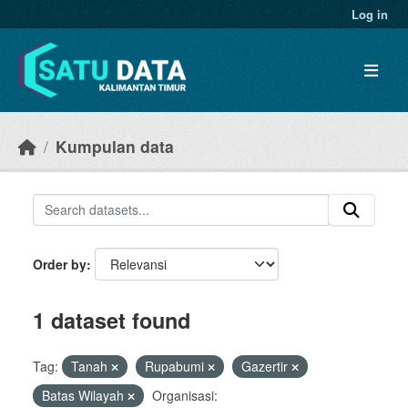
Skip to main content
Log in
Kumpulan data
Order by
1 dataset found
Tag:
Tanah
Rupabumi
Gazertir
Batas Wilayah
Organisasi: