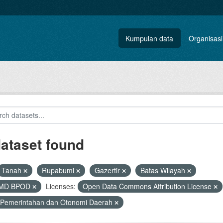
Kumpulan data
Organisasi
dataset found
Tanah
Rupabumi
Gazertir
Batas Wilayah
MD BPOD
Licenses:
Open Data Commons Attribution License
 Pemerintahan dan Otonomi Daerah