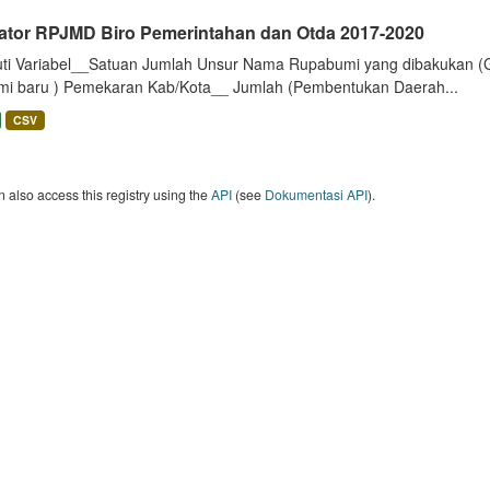
kator RPJMD Biro Pemerintahan dan Otda 2017-2020
uti Variabel__Satuan Jumlah Unsur Nama Rupabumi yang dibakukan (
mi baru ) Pemekaran Kab/Kota__ Jumlah (Pembentukan Daerah...
CSV
 also access this registry using the
API
(see
Dokumentasi API
).