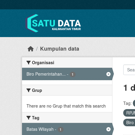
Skip to main content
Kumpulan data
Organisasi
Biro Pemerintahan...
-
1
1 
Grup
Tag:
There are no Grup that match this search
RPJ
Tag
Biro
Batas Wilayah
-
1