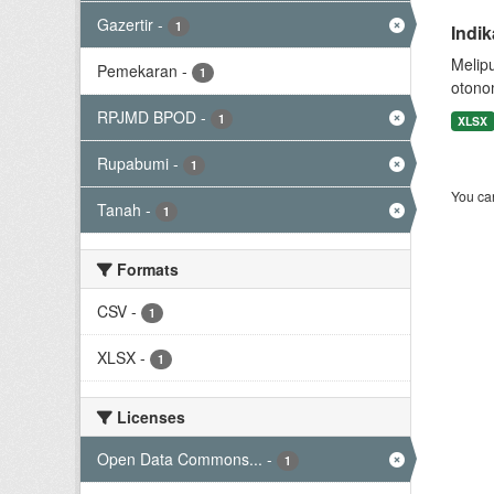
Gazertir
-
1
Indi
Melip
Pemekaran
-
1
otono
RPJMD BPOD
-
1
XLSX
Rupabumi
-
1
You can
Tanah
-
1
Formats
CSV
-
1
XLSX
-
1
Licenses
Open Data Commons...
-
1