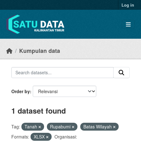
Skip to main content
Log in
Kumpulan data
Order by
1 dataset found
Tag:
Tanah
Rupabumi
Batas Wilayah
Formats:
XLSX
Organisasi: