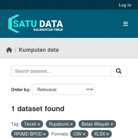
Skip to main content
Log in
Kumpulan data
Order by
1 dataset found
Tag:
Tanah
Rupabumi
Batas Wilayah
RPJMD BPOD
Formats:
CSV
XLSX