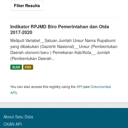
Filter Results
Indikator RPJMD Biro Pemerintahan dan Otda
2017-2020
Meliputi Variabel__Satuan Jumlah Unsur Nama Rupabumi
yang dibakukan (Gazertir Nasional)__Unsur (Pembentukan
Daerah otonomi baru ) Pemekaran Kab/Kota__ Jumlah
(Pembentukan Daerah...
XLSX
CSV
You can also access this registry using the
API
(see
Dokumentasi
API
).
About Satu Data
CKAN API