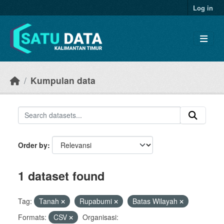
Skip to main content
Log in
Kumpulan data
Order by
1 dataset found
Tag:
Tanah
Rupabumi
Batas Wilayah
Formats:
CSV
Organisasi: