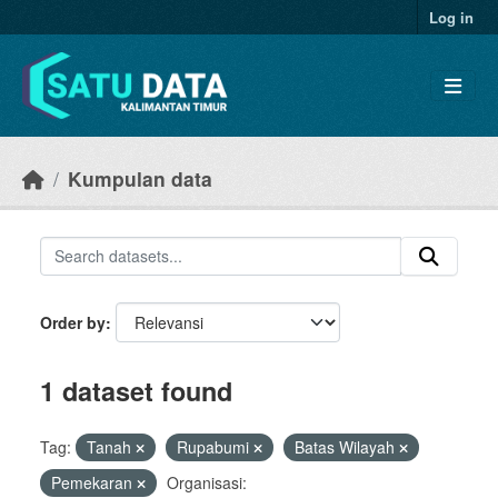
Skip to main content
Log in
Kumpulan data
Order by
1 dataset found
Tag:
Tanah
Rupabumi
Batas Wilayah
Pemekaran
Organisasi: