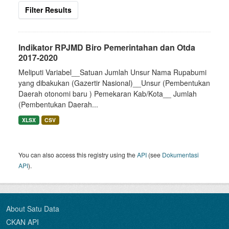
Filter Results
Indikator RPJMD Biro Pemerintahan dan Otda
2017-2020
Meliputi Variabel__Satuan Jumlah Unsur Nama Rupabumi
yang dibakukan (Gazertir Nasional)__Unsur (Pembentukan
Daerah otonomi baru ) Pemekaran Kab/Kota__ Jumlah
(Pembentukan Daerah...
XLSX
CSV
You can also access this registry using the
API
(see
Dokumentasi
API
).
About Satu Data
CKAN API