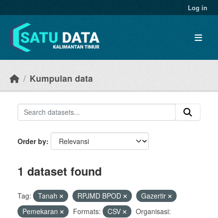
Skip to main content
Log in
Kumpulan data
Order by
1 dataset found
Tag:
Tanah
RPJMD BPOD
Gazertir
Pemekaran
Formats:
CSV
Organisasi: