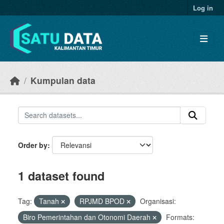
Skip to main content
Log in
Kumpulan data
Order by
1 dataset found
Tag:
Tanah
RPJMD BPOD
Organisasi:
Biro Pemerintahan dan Otonomi Daerah
Formats: