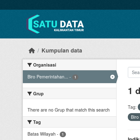
Skip to main content
Kumpulan data
Organisasi
Biro Pemerintahan...
-
1
1 
Grup
Tag:
There are no Grup that match this search
Biro
Tag
Batas Wilayah
-
1
Indi