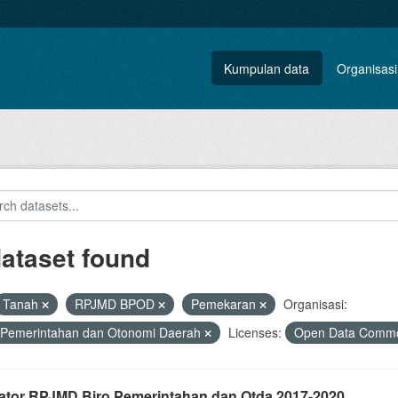
Kumpulan data
Organisasi
dataset found
Tanah
RPJMD BPOD
Pemekaran
Organisasi:
 Pemerintahan dan Otonomi Daerah
Licenses:
Open Data Common
kator RPJMD Biro Pemerintahan dan Otda 2017-2020