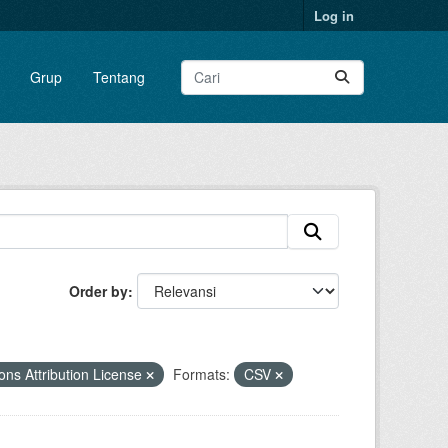
Log in
Grup
Tentang
Order by
s Attribution License
Formats:
CSV