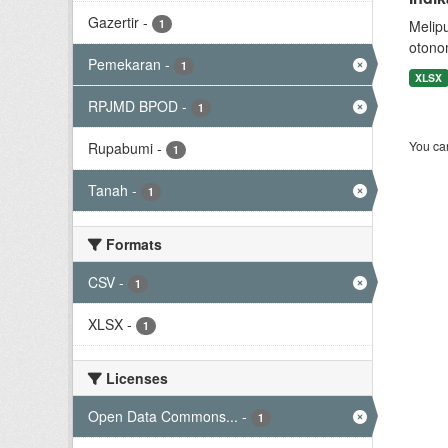
Gazertir
-
1
Melip
otono
Pemekaran
-
1
XLSX
RPJMD BPOD
-
1
You can
Rupabumi
-
1
Tanah
-
1
Formats
CSV
-
1
XLSX
-
1
Licenses
Open Data Commons...
-
1