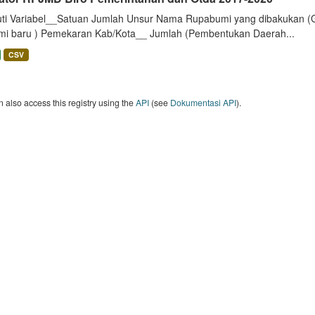
uti Variabel__Satuan Jumlah Unsur Nama Rupabumi yang dibakukan (
mi baru ) Pemekaran Kab/Kota__ Jumlah (Pembentukan Daerah...
CSV
 also access this registry using the
API
(see
Dokumentasi API
).