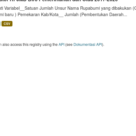
uti Variabel__Satuan Jumlah Unsur Nama Rupabumi yang dibakukan (
mi baru ) Pemekaran Kab/Kota__ Jumlah (Pembentukan Daerah...
CSV
 also access this registry using the
API
(see
Dokumentasi API
).