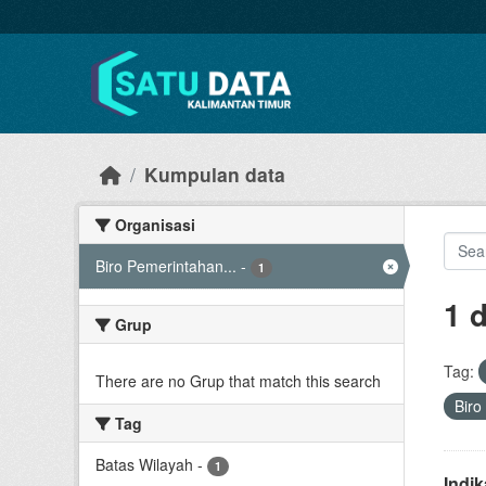
Skip to main content
Kumpulan data
Organisasi
Biro Pemerintahan...
-
1
1 
Grup
Tag:
There are no Grup that match this search
Biro
Tag
Batas Wilayah
-
1
Indi