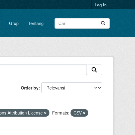
Log in
Grup
Tentang
Order by
s Attribution License
Formats:
CSV