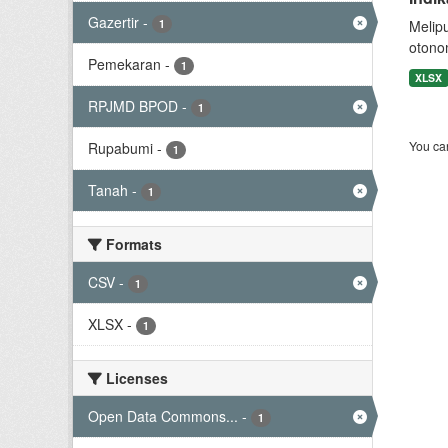
Gazertir
-
1
Melip
otono
Pemekaran
-
1
XLSX
RPJMD BPOD
-
1
You can
Rupabumi
-
1
Tanah
-
1
Formats
CSV
-
1
XLSX
-
1
Licenses
Open Data Commons...
-
1