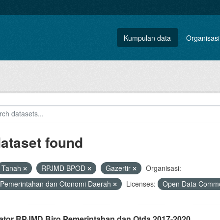
Kumpulan data
Organisasi
dataset found
Tanah
RPJMD BPOD
Gazertir
Organisasi:
 Pemerintahan dan Otonomi Daerah
Licenses:
Open Data Common
kator RPJMD Biro Pemerintahan dan Otda 2017-2020