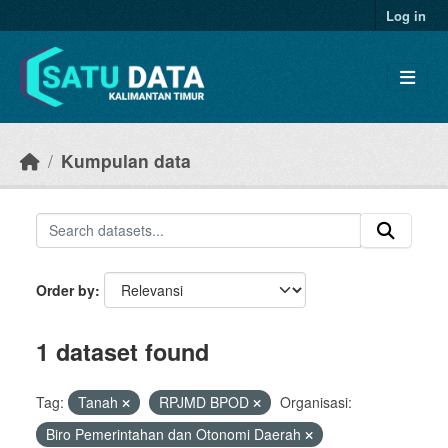
Skip to main content
Log in
Kumpulan data
Order by
1 dataset found
Tag:
Tanah
RPJMD BPOD
Organisasi:
Biro Pemerintahan dan Otonomi Daerah