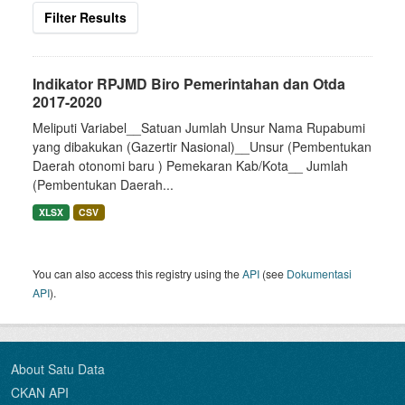
Filter Results
Indikator RPJMD Biro Pemerintahan dan Otda
2017-2020
Meliputi Variabel__Satuan Jumlah Unsur Nama Rupabumi
yang dibakukan (Gazertir Nasional)__Unsur (Pembentukan
Daerah otonomi baru ) Pemekaran Kab/Kota__ Jumlah
(Pembentukan Daerah...
XLSX
CSV
You can also access this registry using the
API
(see
Dokumentasi
API
).
About Satu Data
CKAN API