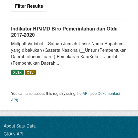
Filter Results
Indikator RPJMD Biro Pemerintahan dan Otda
2017-2020
Meliputi Variabel__Satuan Jumlah Unsur Nama Rupabumi
yang dibakukan (Gazertir Nasional)__Unsur (Pembentukan
Daerah otonomi baru ) Pemekaran Kab/Kota__ Jumlah
(Pembentukan Daerah...
XLSX
CSV
You can also access this registry using the
API
(see
Dokumentasi
API
).
About Satu Data
CKAN API