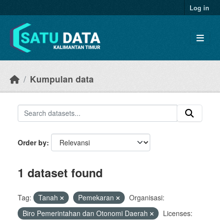
Skip to main content
Log in
Kumpulan data
Order by
1 dataset found
Tag:
Tanah
Pemekaran
Organisasi:
Biro Pemerintahan dan Otonomi Daerah
Licenses: