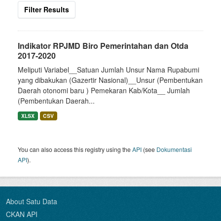
Filter Results
Indikator RPJMD Biro Pemerintahan dan Otda
2017-2020
Meliputi Variabel__Satuan Jumlah Unsur Nama Rupabumi
yang dibakukan (Gazertir Nasional)__Unsur (Pembentukan
Daerah otonomi baru ) Pemekaran Kab/Kota__ Jumlah
(Pembentukan Daerah...
XLSX
CSV
You can also access this registry using the
API
(see
Dokumentasi
API
).
About Satu Data
CKAN API