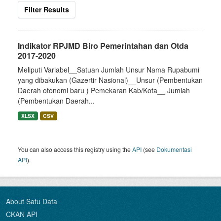
Filter Results
Indikator RPJMD Biro Pemerintahan dan Otda
2017-2020
Meliputi Variabel__Satuan Jumlah Unsur Nama Rupabumi
yang dibakukan (Gazertir Nasional)__Unsur (Pembentukan
Daerah otonomi baru ) Pemekaran Kab/Kota__ Jumlah
(Pembentukan Daerah...
XLSX
CSV
You can also access this registry using the
API
(see
Dokumentasi
API
).
About Satu Data
CKAN API