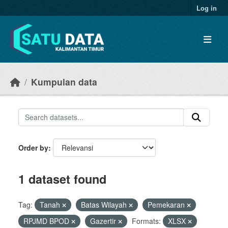
Skip to main content
Log in
Kumpulan data
Order by
1 dataset found
Tag:
Tanah
Batas Wilayah
Pemekaran
RPJMD BPOD
Gazertir
Formats:
XLSX