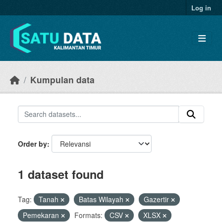
Skip to main content
Log in
Kumpulan data
Order by
1 dataset found
Tag:
Tanah
Batas Wilayah
Gazertir
Pemekaran
Formats:
CSV
XLSX