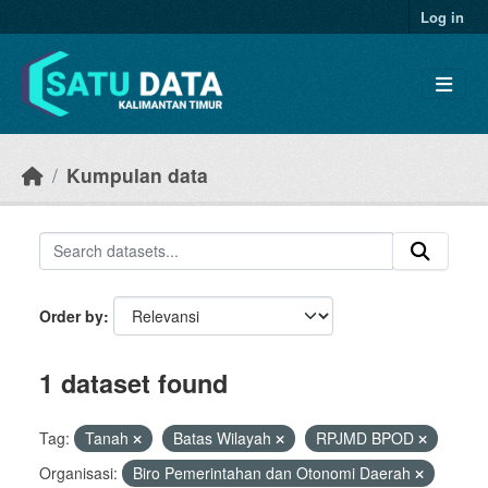
Skip to main content
Log in
Kumpulan data
Order by
1 dataset found
Tag:
Tanah
Batas Wilayah
RPJMD BPOD
Organisasi:
Biro Pemerintahan dan Otonomi Daerah