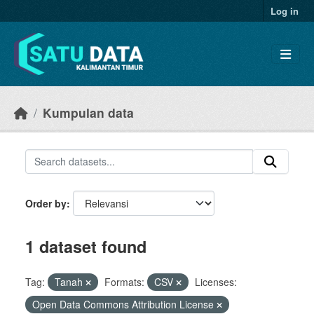
Skip to main content
Log in
Kumpulan data
Order by
1 dataset found
Tag:
Tanah
Formats:
CSV
Licenses:
Open Data Commons Attribution License