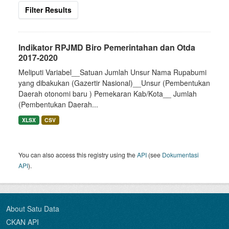
Filter Results
Indikator RPJMD Biro Pemerintahan dan Otda
2017-2020
Meliputi Variabel__Satuan Jumlah Unsur Nama Rupabumi
yang dibakukan (Gazertir Nasional)__Unsur (Pembentukan
Daerah otonomi baru ) Pemekaran Kab/Kota__ Jumlah
(Pembentukan Daerah...
XLSX
CSV
You can also access this registry using the
API
(see
Dokumentasi
API
).
About Satu Data
CKAN API