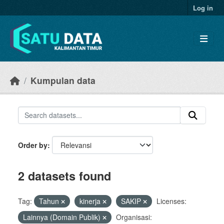
Skip to main content
Log in
Kumpulan data
Order by
2 datasets found
Tag:
Tahun
kinerja
SAKIP
Licenses:
Lainnya (Domain Publik)
Organisasi: