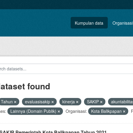
Kumpulan data
Organisasi
dataset found
Tahun
evaluasisakip
kinerja
SAKIP
akuntabilit
ses:
Lainnya (Domain Publik)
Organisasi:
Kota Balikpapan
F
i SAKIP Pemerintah Kota Balikpapan Tahun 2021