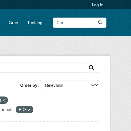
Log in
Grup
Tentang
Order by
as
ormats:
PDF