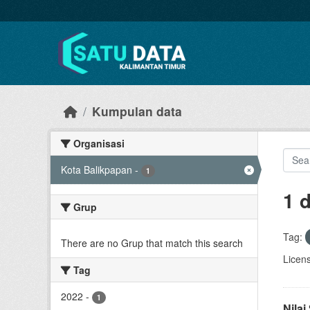
Skip to main content
Kumpulan data
Organisasi
Kota Balikpapan
-
1
1 
Grup
Tag:
There are no Grup that match this search
Licen
Tag
2022
-
1
Nila