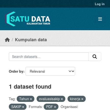
Skip to main content
Log in
Kumpulan data
Order by
1 dataset found
Tag:
Tahun
evaluasisakip
kinerja
SAKIP
Formats:
PDF
Organisasi: