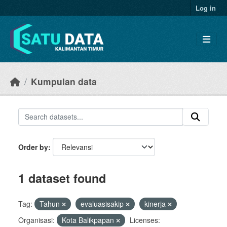
Skip to main content
Log in
Kumpulan data
Order by
1 dataset found
Tag:
Tahun
evaluasisakip
kinerja
Organisasi:
Kota Balikpapan
Licenses: